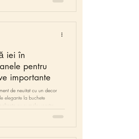
ă iei în
anele pentru
ve importante
niment de neuitat cu un decor
de elegante la buchete
alizate cu numele voastre,
augă culoare, farmec și emoție.
rivite oricărei tematici,
riză care completează perfect
e.