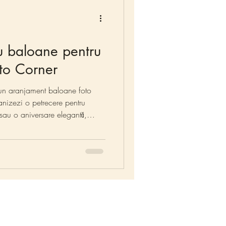
u baloane pentru
oto Corner
n aranjament baloane foto
anizezi o petrecere pentru
sau o aniversare elegantă,
daugă culoare, stil și
jucăușe la designuri glamour
veste cu baloane transformăm
abil!