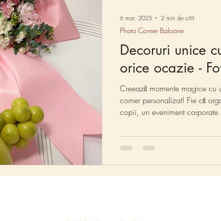
6 mar. 2025
2 min de citit
Photo Corner Baloane
Decoruri unice c
orice ocazie - F
Creează momente magice cu u
corner personalizat! Fie că org
copii, un eveniment corporate 
decorurile noastre cu baloane a
personalitate. De la personaje 
sau branding corporate, la Po
orice idee într-un decor memor