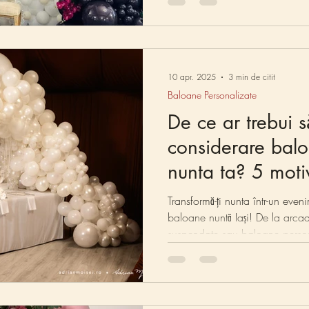
10 apr. 2025
3 min de citit
Baloane Personalizate
De ce ar trebui s
considerare balo
nunta ta? 5 moti
Transformă-ți nunta într-un eve
baloane nuntă Iași! De la arca
suspendate sau baloane person
aceste decorațiuni versatile ad
Accesibile, ușor de montat și pot
baloanele devin elementul surp
atmosfera zilei voastre special