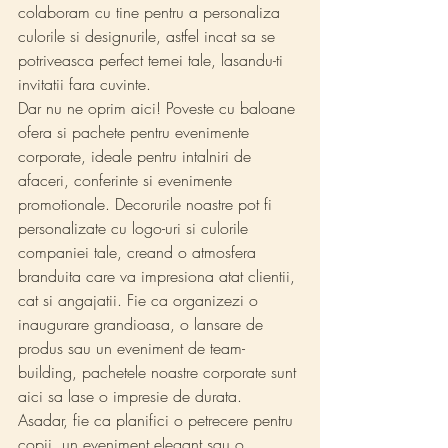
colaboram cu tine pentru a personaliza 
culorile si designurile, astfel incat sa se 
potriveasca perfect temei tale, lasandu-ti 
invitatii fara cuvinte.
Dar nu ne oprim aici! Poveste cu baloane 
ofera si pachete pentru evenimente 
corporate, ideale pentru intalniri de 
afaceri, conferinte si evenimente 
promotionale. Decorurile noastre pot fi 
personalizate cu logo-uri si culorile 
companiei tale, creand o atmosfera 
branduita care va impresiona atat clientii, 
cat si angajatii. Fie ca organizezi o 
inaugurare grandioasa, o lansare de 
produs sau un eveniment de team-
building, pachetele noastre corporate sunt 
aici sa lase o impresie de durata.
Asadar, fie ca planifici o petrecere pentru 
copii, un eveniment elegant sau o 