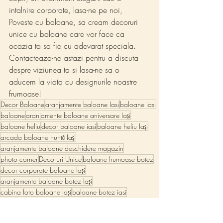
intalnire corporate, lasa-ne pe noi, 
Poveste cu baloane, sa cream decoruri 
unice cu baloane care vor face ca 
ocazia ta sa fie cu adevarat speciala. 
Contacteaza-ne astazi pentru a discuta 
despre viziunea ta si lasa-ne sa o 
aducem la viata cu designurile noastre 
frumoase!
Decor Baloane
aranjamente baloane Iasi
baloane iasi
baloane
aranjamente baloane aniversare Iași
baloane heliu
decor baloane iasi
baloane heliu Iași
arcada baloane nuntă Iași
aranjamente baloane deschidere magazin
photo corner
Decoruri Unice
baloane frumoase botez
decor corporate baloane Iași
aranjamente baloane botez Iași
cabina foto baloane Iași
baloane botez iasi
decor baloane nuntă Iași
decor baloane botez Iasi
petrecere botez baloane