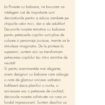
La Poveste cu baloane, ne bucuram sa 
intelegem cat de importante sunt 
decoratiunile pentru a aduce zambete pe 
chipurile celor mici, dar si ale adultilor! 
Decorurile noastre tematice cu baloane 
pentru petrecerile copiilor sunt pline de 
culoare si personaje jucause, menite sa le 
stimuleze imaginatia. De la printese la 
supereroi, suntem aici sa transformam 
petrecerea copilului tau intr-o amintire de 
neuitat!
Si pentru evenimentele mai elegante, 
avem designuri cu baloane care adauga 
o nota de glamour oricarei sarbatori. 
Indiferent daca planifici o nunta, o 
aniversare sau o petrecere de cocktail, 
decorurile noastre sofisticate vor crea un 
fundal impresionant. Suntem deschisi sa 